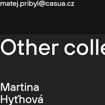
matej.pribyl@casua.cz
Other col
Martina
Hyťhová