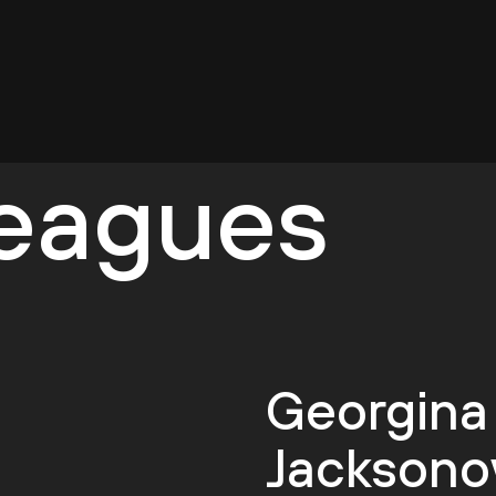
leagues
Georgina
Jacksono