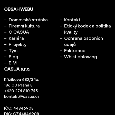
OBSAH WEBU
Domovská stránka
Kontakt
Firemní kultura
Etický kodex a politika
O CASUA
kvality
Kariéra
Ochrana osobních
Projekty
údajů
Tým
Fakturace
Blog
Whistleblowing
BIM
CASUA s.r.o.
Křižíkova 682/34a,
186 00 Praha 8
+420 274 810 745
kontakt@casua.cz
IČO: 44846908
DIČ: CZ44846908