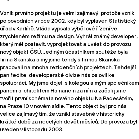
Vznik prvního projektu je velmi zajímavý, protože vznikl
po povodních v roce 2002, kdy byl vyplaven Statistický
úřad v Karlíně. Vláda vypsala výběrové řízení ve
zrychleném režimu na design. Vyhrál známý developer,
který měl postavit, vyprojektovat a uvést do provozu
nový objekt ČSÚ. Jediným účastníkem soutěže byla
firma Skanska a my jsme tehdy s firmou Skanska
pracovali na mnoha rezidenčních projektech. Tehdejší
pan ředitel developerské divize nás oslovil ke
spolupráci. My jsme dojeli s kolegou a mým společníkem
panem architektem Hamanem za ním a začali jsme
tvořit první schémata nového objektu Na Padesátém,
na Praze 10 v novém sídle. Tento objekt byl pro nás
velice zajímavý tím, že vznikl stavebně v historicky
krátké době za necelých devět měsíců. Do provozu byl
uveden v listopadu 2003.