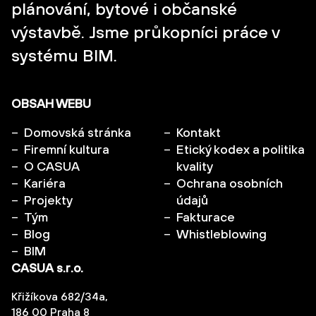
plánování, bytové i občanské
výstavbě. Jsme průkopníci práce v
systému BIM.
OBSAH WEBU
Domovská stránka
Kontakt
Firemní kultura
Etický kodex a politika
O CASUA
kvality
Kariéra
Ochrana osobních
Projekty
údajů
Tým
Fakturace
Blog
Whistleblowing
BIM
CASUA s.r.o.
Křižíkova 682/34a,
186 00 Praha 8