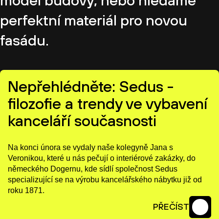
model budovy, nebo hledáme
perfektní materiál pro novou
fasádu.
Nepřehlédněte:
Sedus -
filozofie a trendy ve vybavení
kanceláří současnosti
Na konci února se vydaly naše kolegyně Jana s
Veronikou, které u nás pečují o interiérové zakázky, do
německého Dogernu, kde sídlí společnost Sedus
specializující se na výrobu kancelářského nábytku již od
roku 1871.
PŘEČÍST