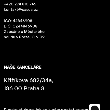
+420 274 810 745
kontakt@casua.cz
IČO: 44846908
DIČ: CZ44846908
Zapsáno u Městského
soudu v Praze, C 6109
NAŠE KANCELÁŘE
Křižíkova 682/34a,
186 00 Praha 8
Pusťte si video, jak se k nám dostat autem.