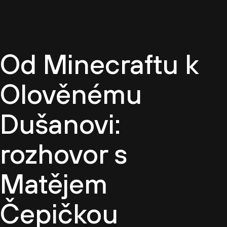
CZ
Od Minecraftu k
Olověnému
Dušanovi:
rozhovor s
Matějem
Čepičkou