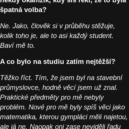
špatná volba?
Ne. Jako, člověk si v průběhu stěžuje,
kolik toho je, ale to asi každý student.
Baví mě to.
A co bylo na studiu zatím nejtěžší?
Těžko říct. Tím, že jsem byl na stavební
průmyslovce, hodně věcí jsem už znal.
Praktické předměty pro mě nebyly
problém. Nové pro mě byly spíš věci jako
matematika, kterou gympláci měli najetou,
ale já ne. Naopak oni zase neviděli řadu