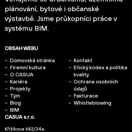
plánování, bytové i občanské
výstavbě. Jsme průkopníci práce v
systému BIM.
OBSAH WEBU
Domovská stránka
Kontakt
Firemní kultura
Etický kodex a politika
O CASUA
kvality
Kariéra
Ochrana osobních
Projekty
údajů
Tým
Fakturace
Blog
Whistleblowing
BIM
CASUA s.r.o.
Křižíkova 682/34a,