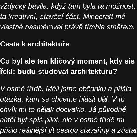
vždycky bavila, když tam byla ta možnost,
ta kreativní, stavěcí část. Minecraft mě
vlastně nasměroval právě tímhle směrem.
Cesta k architektuře
Co byl ale ten klíčový moment, kdy sis
řekl: budu studovat architekturu?
V osmé třídě. Měli jsme občanku a přišla
otázka, kam se chceme hlásit dál. V tu
chvíli mi to nějak docvaklo. Já původně
chtěl být spíš pilot, ale v osmé třídě mi
přišlo reálnější jít cestou stavařiny a zůstat