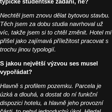
typické studentské zadání, ne?
Nechtěl jsem znovu dělat bytovou stavbu.
Těch jsem za dobu studia navrhoval už
víc, takže jsem si to chtěl změnit. Hotel mi
přišel jako zajímavá příležitost pracovat s
trochu jinou typologií.
S jakou největší výzvou ses musel
vypořádat?
Hlavně s profilem pozemku. Parcela je
úzká a dlouhá, a dostat do ní funkční
dispozici hotelu, a hlavně jeho provozní
části, to nebyl jednoduchý úkol. Hledal