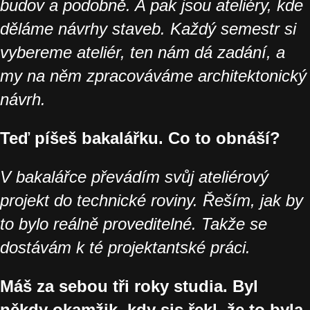
budov a podobně. A pak jsou ateliéry, kde
děláme návrhy staveb. Každý semestr si
vybereme ateliér, ten nám dá zadání, a
my na něm zpracováváme architektonický
návrh.
Teď píšeš bakalářku. Co to obnáší?
V bakalářce převádím svůj ateliérový
projekt do technické roviny. Řeším, jak by
to bylo reálně proveditelné. Takže se
dostávám k té projektantské práci.
Máš za sebou tři roky studia. Byl
někdy okamžik, kdy sis řekl, že to byla