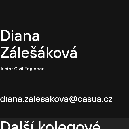
CZ
Diana
Zálešáková
Junior Civil Engineer
diana.zalesakova@casua.cz
Další kolegové