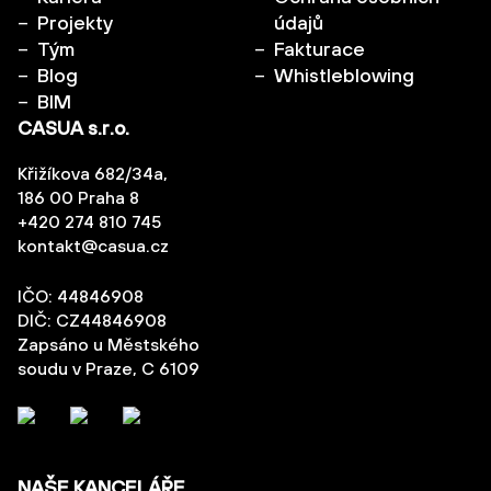
Projekty
údajů
Tým
Fakturace
Blog
Whistleblowing
BIM
CASUA s.r.o.
Křižíkova 682/34a,
186 00 Praha 8
+420 274 810 745
kontakt@casua.cz
IČO: 44846908
DIČ: CZ44846908
Zapsáno u Městského
soudu v Praze, C 6109
NAŠE KANCELÁŘE