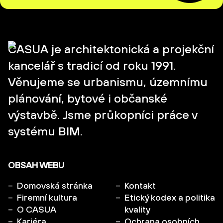
CASUA je architektonická a projekční
kancelář s tradicí od roku 1991.
Věnujeme se urbanismu, územnímu
plánování, bytové i občanské
výstavbě. Jsme průkopníci práce v
systému BIM.
OBSAH WEBU
Domovská stránka
Kontakt
Firemní kultura
Etický kodex a politika
O CASUA
kvality
Kariéra
Ochrana osobních