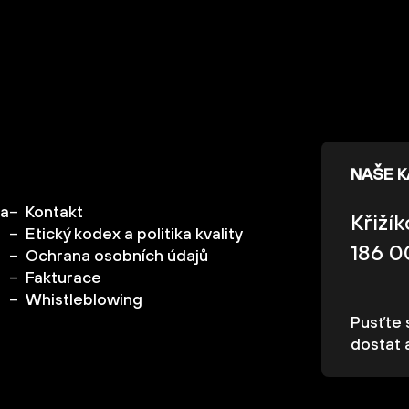
NAŠE 
ka
Kontakt
Křiží
Etický kodex a politika kvality
186 0
Ochrana osobních údajů
Fakturace
Whistleblowing
Pusťte s
dostat 