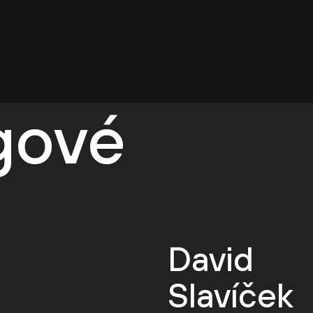
egové
David
Slavíček