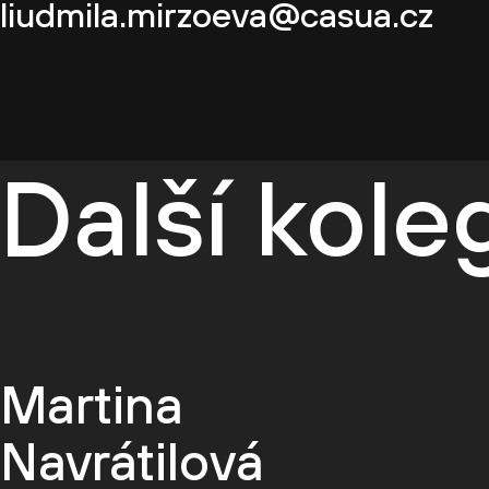
liudmila.mirzoeva@casua.cz
Další kol
Martina
Navrátilová