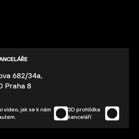
KANCELÁŘE
kova 682/34a,
0 Praha 8
i video, jak se k nám
3D prohlídka
autem.
kanceláří