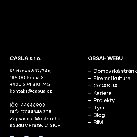
CASUA s.r.o.
OBSAH WEBU
Domovská strán
Křižíkova 682/34a,
186 00 Praha 8
Firemní kultura
+420 274 810 745
O CASUA
kontakt@casua.cz
Kariéra
Projekty
IČO: 44846908
Tým
DIČ: CZ44846908
Blog
Zapsáno u Městského
BIM
soudu v Praze, C 6109