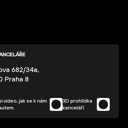
KANCELÁŘE
kova 682/34a,
0 Praha 8
i video, jak se k nám
3D prohlídka
autem.
kanceláří