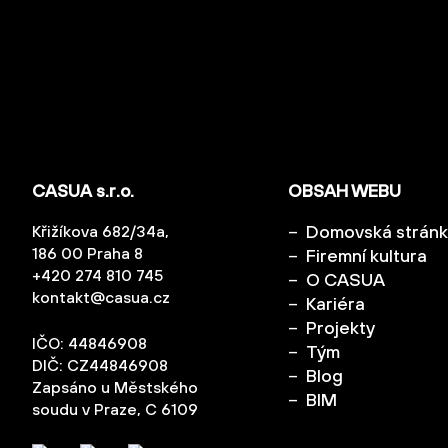
CASUA s.r.o.
OBSAH WEBU
Domovská strán
Křižíkova 682/34a,
186 00 Praha 8
Firemní kultura
+420 274 810 745
O CASUA
kontakt@casua.cz
Kariéra
Projekty
IČO: 44846908
Tým
DIČ: CZ44846908
Blog
Zapsáno u Městského
BIM
soudu v Praze, C 6109