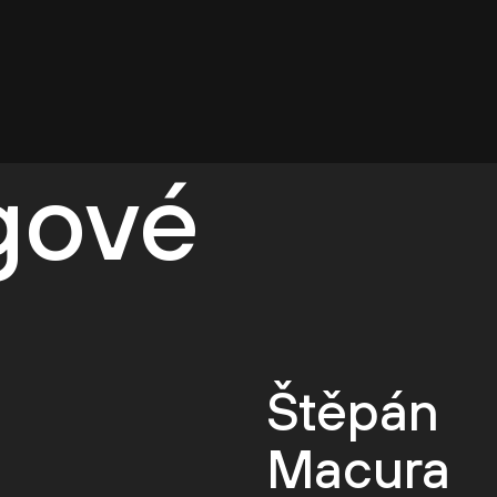
egové
Štěpán
Macura