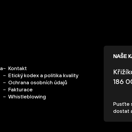
NAŠE 
ka
Kontakt
Křiží
Etický kodex a politika kvality
186 0
Ochrana osobních údajů
Fakturace
Whistleblowing
Pusťte s
dostat 