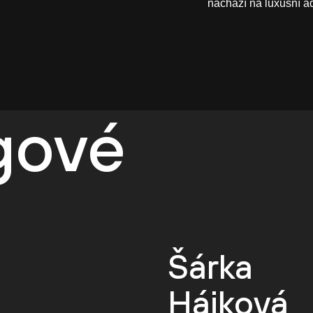
nachází na luxusní a
egové
Šárka
Hájková