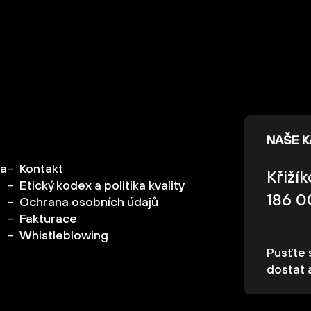
NAŠE 
ka
Kontakt
Křiží
Etický kodex a politika kvality
186 0
Ochrana osobních údajů
Fakturace
Whistleblowing
Pusťte s
dostat 