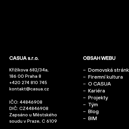
CASUA s.r.o.
OBSAH WEBU
Domovská strán
Křižíkova 682/34a,
186 00 Praha 8
Firemní kultura
+420 274 810 745
O CASUA
kontakt@casua.cz
Kariéra
Projekty
IČO: 44846908
Tým
DIČ: CZ44846908
Blog
Zapsáno u Městského
BIM
soudu v Praze, C 6109