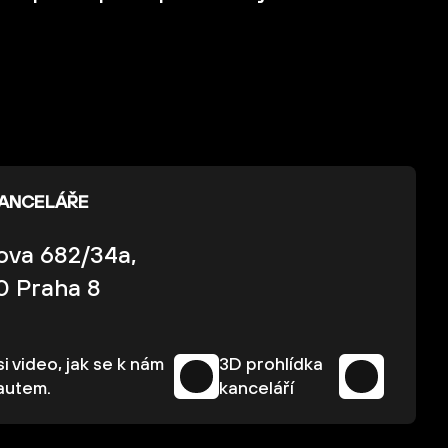
KANCELÁŘE
kova 682/34a,
0 Praha 8
i video, jak se k nám
3D prohlídka
autem.
kanceláří