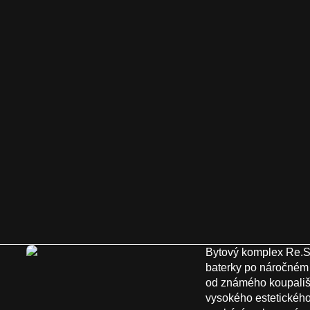
Bytový komplex Re.St
baterky po náročném d
od známého koupaliště
vysokého estetického