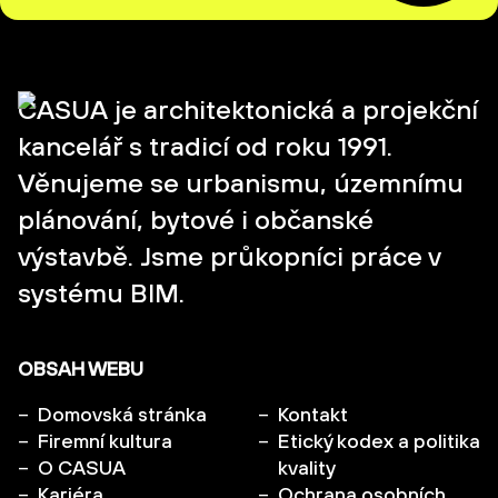
CASUA je architektonická a projekční
kancelář s tradicí od roku 1991.
Věnujeme se urbanismu, územnímu
plánování, bytové i občanské
výstavbě. Jsme průkopníci práce v
systému BIM.
OBSAH WEBU
Domovská stránka
Kontakt
Firemní kultura
Etický kodex a politika
O CASUA
kvality
Kariéra
Ochrana osobních