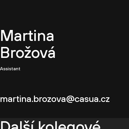
CZ
Martina
Brožová
Assistant
martina.brozova@casua.cz
Další kolegové