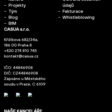
Projekty
údajů
Tým
Fakturace
Blog
Whistleblowing
BIM
CASUA s.r.o.
Křižíkova 682/34a,
186 00 Praha 8
+420 274 810 745
kontakt@casua.cz
IČO: 44846908
DIČ: CZ44846908
Zapsáno u Městského
soudu v Praze, C 6109
NAŠE KANCELÁŘE