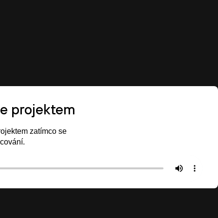
Blog
Kontakt
CZ
e projektem
rojektem zatímco se
acování.