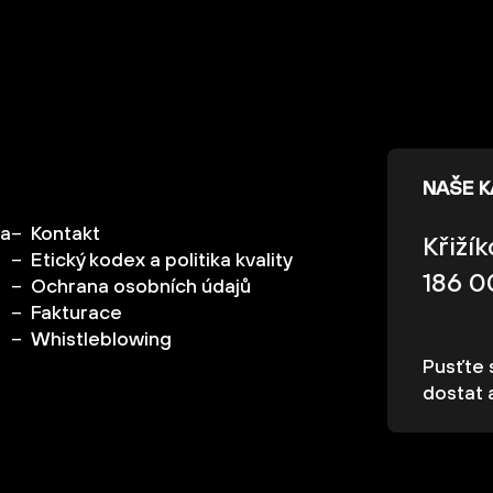
NAŠE 
ka
Kontakt
Křiží
Etický kodex a politika kvality
186 0
Ochrana osobních údajů
Fakturace
Whistleblowing
Pusťte s
dostat 