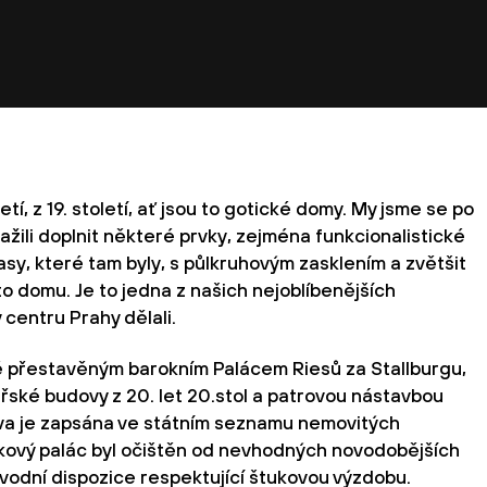
etí, z 19. století, ať jsou to gotické domy. My jsme se po
ažili doplnit některé prvky, zejména funkcionalistické
rasy, které tam byly, s půlkruhovým zasklením a zvětšit
o domu. Je to jedna z našich nejoblíbenějších
 centru Prahy dělali.
ě přestavěným barokním Palácem Riesů za Stallburgu,
řské budovy z 20. let 20.stol a patrovou nástavbou
va je zapsána ve státním seznamu nemovitých
kový palác byl očištěn od nevhodných novodobějších
vodní dispozice respektující štukovou výzdobu.