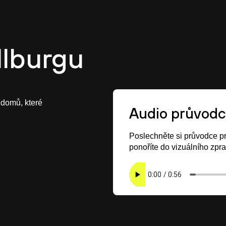
í kultura
O CASUA
Kariéra
Projekty
Tým
llburgu
 domů, které
Audio průvodc
Poslechněte si průvodce p
ponoříte do vizuálního zpr