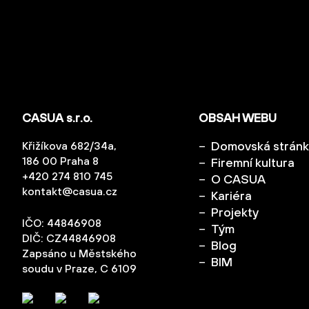
CASUA s.r.o.
OBSAH WEBU
Domovská strán
Křižíkova 682/34a,
186 00 Praha 8
Firemní kultura
+420 274 810 745
O CASUA
kontakt@casua.cz
Kariéra
Projekty
IČO: 44846908
Tým
DIČ: CZ44846908
Blog
Zapsáno u Městského
BIM
soudu v Praze, C 6109