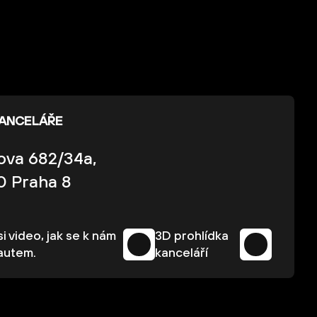
KANCELÁŘE
kova 682/34a,
0 Praha 8
i video, jak se k nám
3D prohlídka
autem.
kanceláří