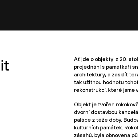
Ať jde o objekty z 20. stol
it
projednání s památkáři sn
architektury, a zasklít te
tak užitnou hodnotu tohot
rekonstrukcí, které jsme v
Objekt je tvořen rokokov
dvorní dostavbou kancelá
paláce z téže doby. Budo
kulturních památek. Roko
zásahů, byla obnovena pů