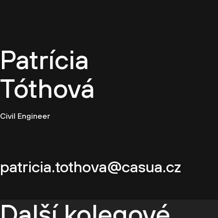
CZ
Patrícia
Tóthová
Civil Engineer
patricia.tothova@casua.cz
Další kolegové