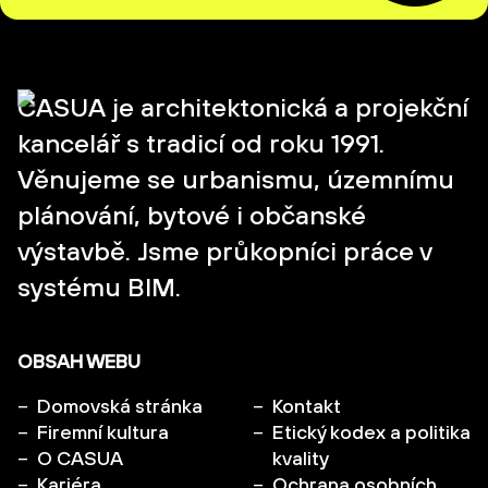
CASUA je architektonická a projekční
kancelář s tradicí od roku 1991.
Věnujeme se urbanismu, územnímu
plánování, bytové i občanské
výstavbě. Jsme průkopníci práce v
systému BIM.
OBSAH WEBU
Domovská stránka
Kontakt
Firemní kultura
Etický kodex a politika
O CASUA
kvality
Kariéra
Ochrana osobních