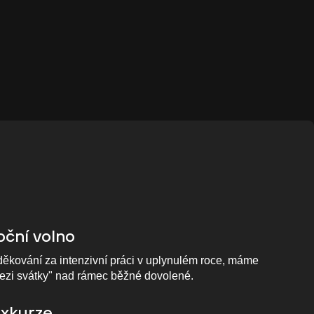
oční volno
kování za intenzivní práci v uplynulém roce, máme
mezi svátky" nad rámec běžné dovolené.
exkurze