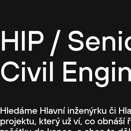
Firemn
HIP / Seni
Civil Engi
Hledáme Hlavní inženýrku či Hl
projektu, který už ví, co obnáší ř