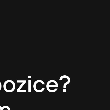
pozice?
m