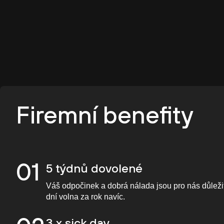
Firemní benefity
01
5 týdnů dovolené
Váš odpočinek a dobrá nálada jsou pro nás důležit
dní volna za rok navíc.
3 x sick day