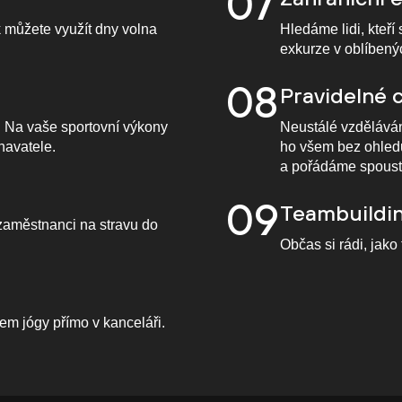
07
k můžete využít dny volna
Hledáme lidi, kteří
exkurze v oblíbený
08
Pravidelné c
. Na vaše sportovní výkony
Neustálé vzděláván
navatele.
ho všem bez ohledu
a pořádáme spoustu
09
Teambuildi
zaměstnanci na stravu do
Občas si rádi, jak
em jógy přímo v kanceláři.