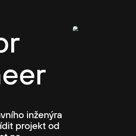
í kultura
O CASUA
Kariéra
Projekty
Tým
or
neer
avního inženýra
ídit projekt od