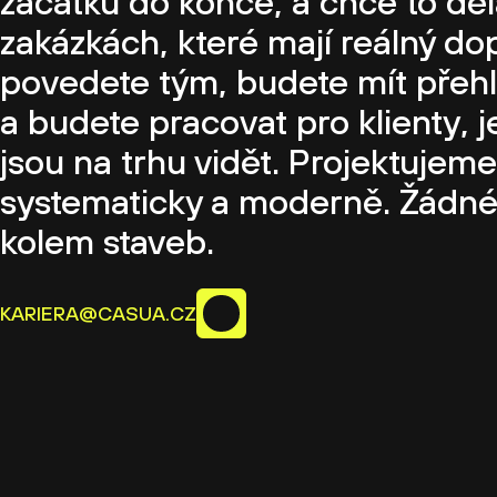
začátku do konce, a chce to děl
zakázkách, které mají reálný do
povedete tým, budete mít přehl
a budete pracovat pro klienty, j
jsou na trhu vidět. Projektujeme
systematicky a moderně. Žádné
kolem staveb.
KARIERA@CASUA.CZ