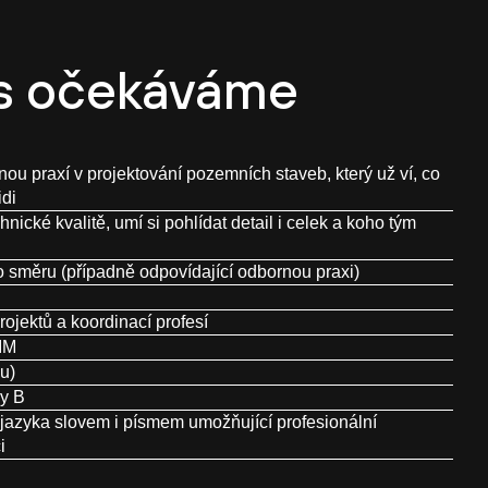
s očekáváme
ou praxí v projektování pozemních staveb, který už ví, co
idi
ické kvalitě, umí si pohlídat detail i celek a koho tým
 směru (případně odpovídající odbornou praxi)
ojektů a koordinací profesí
BIM
u)
ny B
jazyka slovem i písmem umožňující profesionální
i