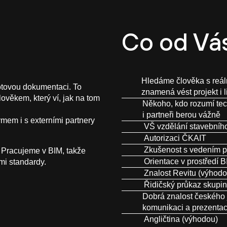
Co od Vá
Hledáme člověka s reáln
otovou dokumentaci. To
znamená vést projekt i l
lověkem, který ví, jak na tom
Někoho, kdo rozumí techn
i partneři berou vážně
ýmem i s externími partnery
VŠ vzdělání stavebního
Autorizaci ČKAIT
Zkušenost s vedením pr
. Pracujeme v BIM, takže
Orientace v prostředí 
mi standardy.
Znalost Revitu (výhodo
Řidičský průkaz skupi
Dobrá znalost českého 
komunikaci a prezentac
Angličtina (výhodou)