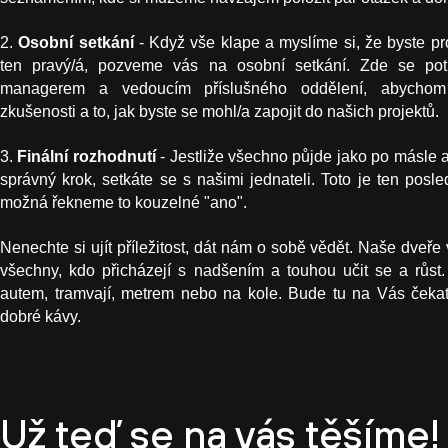
2.
Osobní setkání
- Když vše klape a myslíme si, že byste p
ten pravý/á, pozveme vás na osobní setkání. Zde se po
managerem a vedoucím příslušného oddělení, abychom 
zkušenosti a to, jak byste se mohl/a zapojit do našich projektů.
3.
Finální rozhodnutí
- Jestliže všechno půjde jako po másle a 
správný krok, setkáte se s našimi jednateli. Toto je ten posl
možná řekneme to kouzelné "ano".
Nenechte si ujít příležitost, dát nám o sobě vědět. Naše dveře
všechny, kdo přicházejí s nadšením a touhou učit se a růst. 
autem, tramvají, metrem nebo na kole. Bude tu na Vás čekat 
dobré kávy.
Už teď se na vás těšíme!