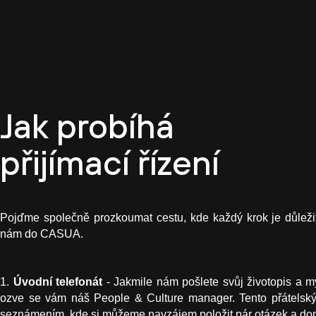
Jak probíhá
přijímací řízení
Pojďme společně prozkoumat cestu, kde každý krok je důleži
nám do CASUA.
1.
Úvodní telefonát
- Jakmile nám pošlete svůj životopis a m
ozve se vám náš People & Culture manager. Tento přátelský 
seznámením, kde si můžeme navzájem položit pár otázek a doml