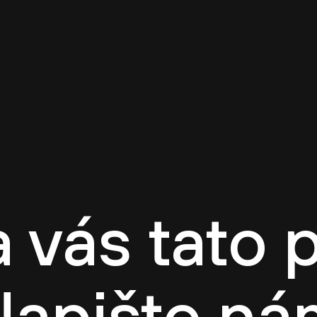
a vás tato 
Napište ná