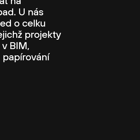
at na
pad. U nás
ed o celku
ejichž projekty
 v BIM,
 papírování