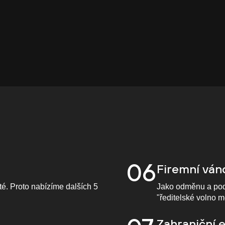
06
Firemní ván
é. Proto nabízíme dalších 5
Jako odměnu a podě
"ředitelské volno 
Zahraniční 