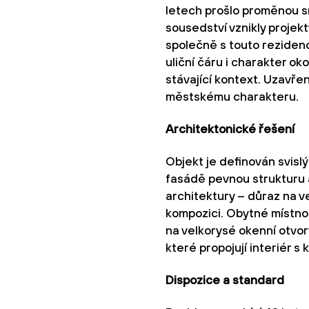
letech prošlo proměnou 
sousedství vznikly projek
společně s touto rezidenc
uliční čáru i charakter o
stávající kontext. Uzavřen
městskému charakteru.
Architektonické řešení
Objekt je definován svislý
fasádě pevnou strukturu a
architektury – důraz na v
kompozici. Obytné místno
na velkorysé okenní otvory
které propojují interiér s
Dispozice a standard