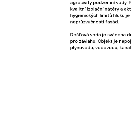
agresivity podzemní vody. P
kvalitní izolační nátěry a a
hygienických limitů hluku 
neprůzvučností fasád.
Dešťová voda je sváděna do
pro závlahu. Objekt je nap
plynovodu, vodovodu, kanaliz