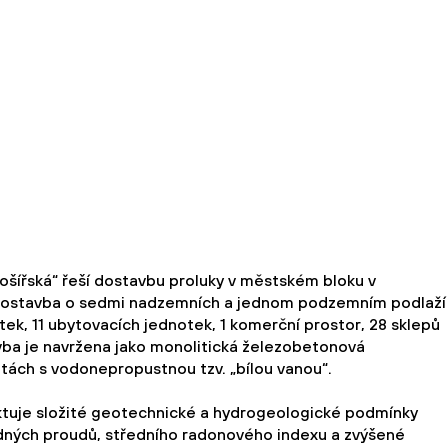
ošířská“ řeší dostavbu proluky v městském bloku v
Novostavba o sedmi nadzemních a jednom podzemním podlaží
ek, 11 ubytovacích jednotek, 1 komerční prostor, 28 sklepů
avba je navržena jako monolitická železobetonová
otách s vodonepropustnou tzv. „bílou vanou“.
ktuje složité geotechnické a hydrogeologické podmínky
ludných proudů, středního radonového indexu a zvýšené