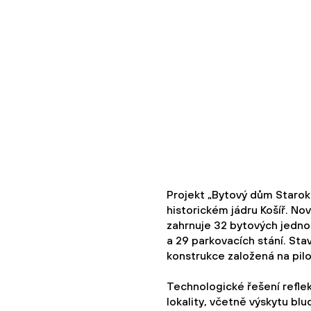
Projekt „Bytový dům Starok
historickém jádru Košíř. 
zahrnuje 32 bytových jednot
a 29 parkovacích stání. St
konstrukce založená na pil
Technologické řešení refle
lokality, včetně výskytu b