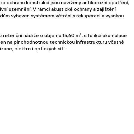
ro ochranu konstrukcí jsou navrženy antikorozní opatření,
ktivní uzemnění. V rámci akustické ochrany a zajištění
je dům vybaven systémem větrání s rekuperací a vysokou
 retenční nádrže o objemu 15,60 m³, s funkcí akumulace
ojen na plnohodnotnou technickou infrastrukturu včetně
ace, elektro i optických sítí.