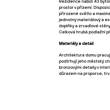
Rezidence nabízí 43 byto
prostor v přízemí. Dispoz
přirozené světlo a maximál
jednotný materiálový a e
doplňky a zrcadlové stěny
Celková hrubá podlažní pl
Materiály a detail
Architektura domu pracuje
podtrhují jeho městský ch
bronzovými detaily v inte
důrazem na proporce, trva