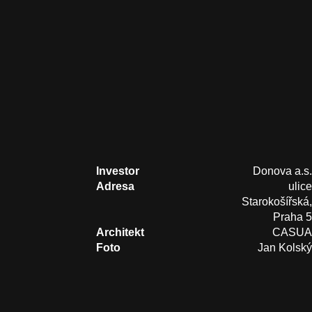
Blog
Kontakt
CZ
Investor
Donova a.s.
Adresa
ulice
Starokošířská,
Praha 5
Architekt
CASUA
Foto
Jan Kolský