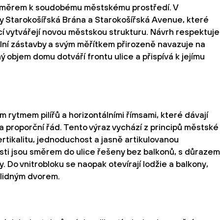
směrem k soudobému městskému prostředí. V
ty Starokošířská Brána a Starokošířská Avenue, které
í vytvářejí novou městskou strukturu. Návrh respektuje
kolní zástavby a svým měřítkem přirozeně navazuje na
ý objem domu dotváří frontu ulice a přispívá k jejímu
m rytmem pilířů a horizontálními římsami, které dávají
 proporční řád. Tento výraz vychází z principů městské
ertikalitu, jednoduchost a jasně artikulovanou
sti jsou směrem do ulice řešeny bez balkonů, s důrazem
. Do vnitrobloku se naopak otevírají lodžie a balkony,
 klidným dvorem.