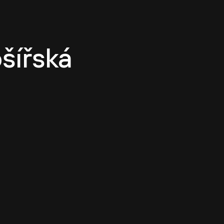
í kultura
O CASUA
Kariéra
Projekty
Tým
šířská