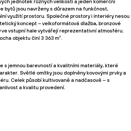
vých jednotek různých velikostí a jeden komerční
ice bytů jsou navrženy s důrazem na funkčnost,
ní využití prostoru. Společné prostory i interiéry nesou
stetický koncept – velkoformátová dlažba, bronzové
 ve vstupní hale vytvářejí reprezentativní atmosféru.
ocha objektu činí 3 363 m².
 s jemnou barevností a kvalitními materiály, které
arakter. Světlé omítky jsou doplněny kovovými prvky a
riéru. Celek působí kultivovaně a nadčasově – s
nlivost a kvalitu provedení.