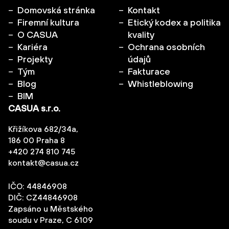
Domovská stránka
Kontakt
Firemní kultura
Etický kodex a politika
O CASUA
kvality
Kariéra
Ochrana osobních
Projekty
údajů
Tým
Fakturace
Blog
Whistleblowing
BIM
CASUA s.r.o.
Křižíkova 682/34a,
186 00 Praha 8
+420 274 810 745
kontakt@casua.cz
IČO: 44846908
DIČ: CZ44846908
Zapsáno u Městského
soudu v Praze, C 6109