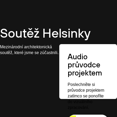
CZ
Soutěž Helsinky
Mezinárodní architektonická
soutěž, které jsme se zúčastnili.
Audio
průvodce
projektem
Poslechněte si
průvodce projektem
zatímco se ponoříte
do vizuálního
zpracování.