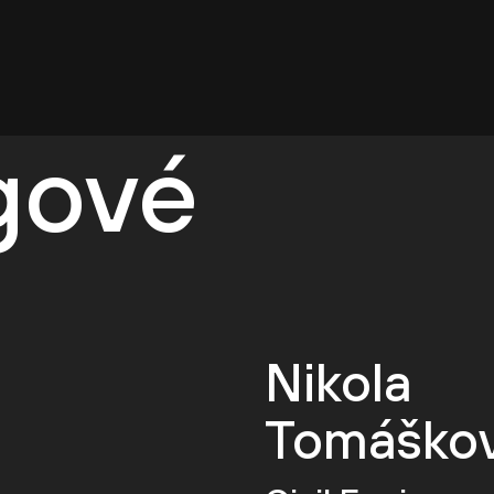
egové
Nikola
Tomáško