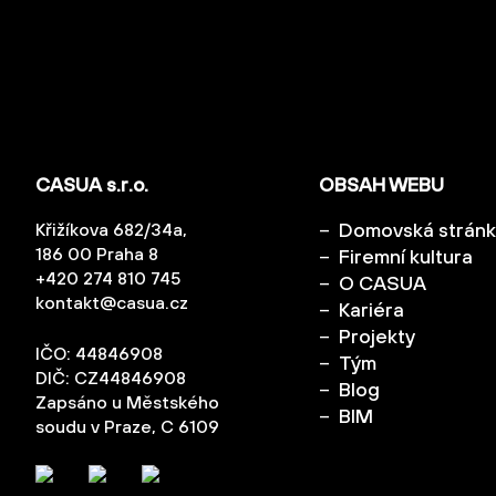
CASUA s.r.o.
OBSAH WEBU
Domovská strán
Křižíkova 682/34a,
186 00 Praha 8
Firemní kultura
+420 274 810 745
O CASUA
kontakt@casua.cz
Kariéra
Projekty
IČO: 44846908
Tým
DIČ: CZ44846908
Blog
Zapsáno u Městského
BIM
soudu v Praze, C 6109