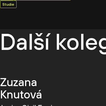
Studie
Další kol
Zuzana
Knutová