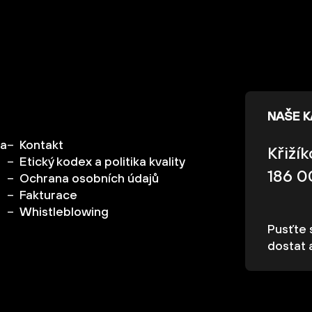
NAŠE 
ka
Kontakt
Křiží
Etický kodex a politika kvality
186 0
Ochrana osobních údajů
Fakturace
Whistleblowing
Pusťte s
dostat 