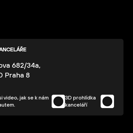
KANCELÁŘE
kova 682/34a,
0 Praha 8
i video, jak se k nám
3D prohlídka
autem.
kanceláří