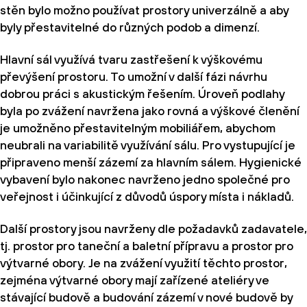
stěn bylo možno používat prostory univerzálně a aby
byly přestavitelné do různých podob a dimenzí.
Hlavní sál využívá tvaru zastřešení k výškovému
převýšení prostoru. To umožní v další fázi návrhu
dobrou práci s akustickým řešením. Úroveň podlahy
byla po zvážení navržena jako rovná a výškové členění
je umožněno přestavitelným mobiliářem, abychom
neubrali na variabilitě využívání sálu. Pro vystupující je
připraveno menší zázemí za hlavním sálem. Hygienické
vybavení bylo nakonec navrženo jedno společné pro
veřejnost i účinkující z důvodů úspory místa i nákladů.
Další prostory jsou navrženy dle požadavků zadavatele,
tj. prostor pro taneční a baletní přípravu a prostor pro
výtvarné obory. Je na zvážení využití těchto prostor,
zejména výtvarné obory mají zařízené ateliéry ve
stávající budově a budování zázemí v nové budově by