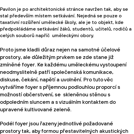
Pavilon je po architektonické stránce navržen tak, aby se
stal především místem setkávání. Nejedná se pouze o
taxativní rozšíření umělecké školy, ale je to objekt, kde
předpokládáme setkávání žáků, studentů, učitelů, rodičů a
celých souborů napříč uměleckými obory.
Proto jsme kladli důraz nejen na samotné účelové
prostory, ale důležitým prvkem se zde stane již
zmíněné foyer. Ke každému uměleckému vystoupení
neodmyslitelně patří společenská komunikace,
diskuse, čekání, napětí a uvolnění. Pro tuto věc
vytváříme foyer s příjemnou podlouhlou proporcí s
možností občerstvení, se skleněnou stěnou s
odpoledním sluncem a s vizuálním kontaktem do
upravené kultivované zeleně.
Podél foyer jsou řazeny jednotlivé požadované
prostory tak, aby formou přestavitelných akustických