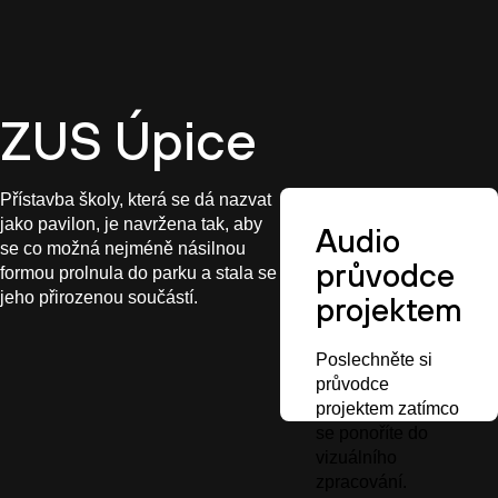
CZ
ZUS Úpice
Přístavba školy, která se dá nazvat
jako pavilon, je navržena tak, aby
Audio
se co možná nejméně násilnou
průvodce
formou prolnula do parku a stala se
jeho přirozenou součástí.
projektem
Poslechněte si
průvodce
projektem zatímco
se ponoříte do
vizuálního
zpracování.