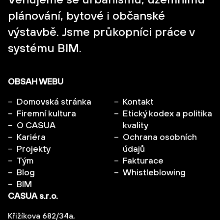
plánování, bytové i občanské
výstavbě. Jsme průkopníci práce v
systému BIM.
OBSAH WEBU
Domovská stránka
Kontakt
Firemní kultura
Etický kodex a politika
O CASUA
kvality
Kariéra
Ochrana osobních
Projekty
údajů
Tým
Fakturace
Blog
Whistleblowing
BIM
CASUA s.r.o.
Křižíkova 682/34a,