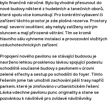
bylo finančně náročné. Bylo by vhodné přesunout do
nové budovy některé z hudebních a tanečních oborů,
které spolu více komunikují. Pro konkrétní vybavení či
zařízení těchto prostor je zde plošná rezerva. Prostory
mají severní osvětlení, aby nebyly zatíženy ostrým
sluncem a mají přirozené větrání. Tím se kromě
hlavního sálu vyhneme instalaci a provozování složitých
vzduchotechnických zařízení.
Propojení nového pavilonu se stávající budovou je
navrženo lehkou prosklenou lávkou spojující podestu
schodiště současné budovy s pavilonem v úrovni
zelené střechy a sestup po schodišti do foyer. Tímto
řešením jsme tak umožnili zachování pěší trasy napříč
parkem, které je zmiňováno v urbanistickém řešení.
Lávka vdechne pavilonu punc originality a stane se
pozvánkou k návštěvě pro zvídavé návštěvníky.