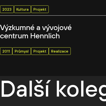
2023
Kultura
Projekt
Výzkumné a vývojové
centrum Hennlich
2011
Průmysl
Projekt
Realizace
Další kol