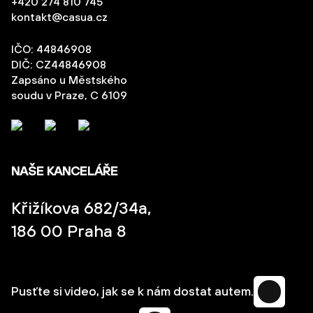
+420 274 810 745
kontakt@casua.cz
IČO: 44846908
DIČ: CZ44846908
Zapsáno u Městského
soudu v Praze, C 6109
NAŠE KANCELÁŘE
Křižíkova 682/34a,
186 00 Praha 8
Pusťte si video, jak se k nám dostat autem.