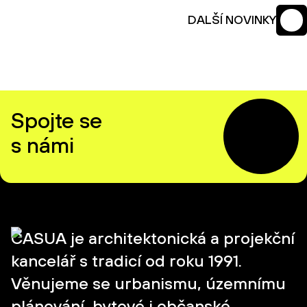
DALŠÍ NOVINKY
Spojte se
s námi
CASUA je architektonická a projekční
kancelář s tradicí od roku 1991.
Věnujeme se urbanismu, územnímu
plánování, bytové i občanské