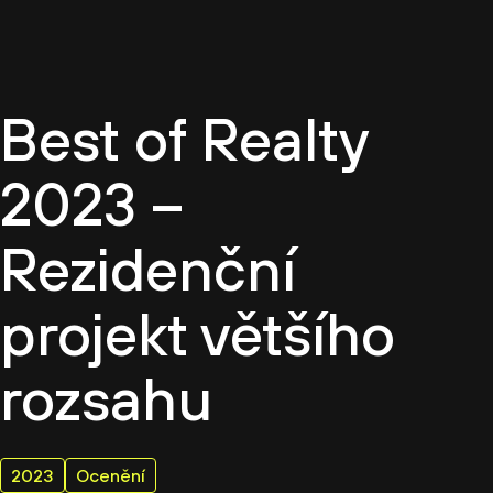
CZ
Best of Realty
2023 –
Rezidenční
projekt většího
rozsahu
2023
Ocenění