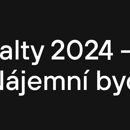
í kultura
O CASUA
Kariéra
Projekty
Tým
alty 2024 –
Nájemní by