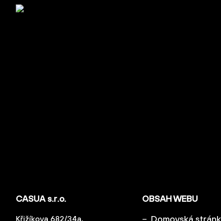
CASUA s.r.o.
OBSAH WEBU
Domovská strán
Křižíkova 682/34a,