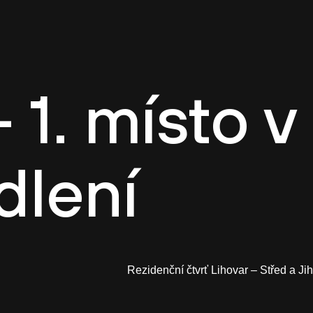
Blog
Kontakt
CZ
 1. místo v
dlení
Rezidenční čtvrť Lihovar – Střed a Jih