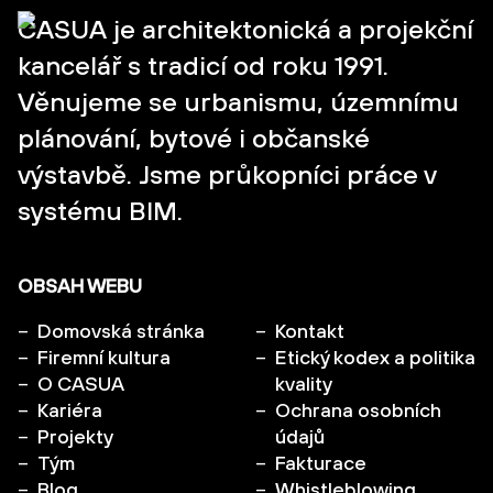
CASUA je architektonická a projekční
kancelář s tradicí od roku 1991.
Věnujeme se urbanismu, územnímu
plánování, bytové i občanské
výstavbě. Jsme průkopníci práce v
systému BIM.
OBSAH WEBU
Domovská stránka
Kontakt
Firemní kultura
Etický kodex a politika
O CASUA
kvality
Kariéra
Ochrana osobních
Projekty
údajů
Tým
Fakturace
Blog
Whistleblowing