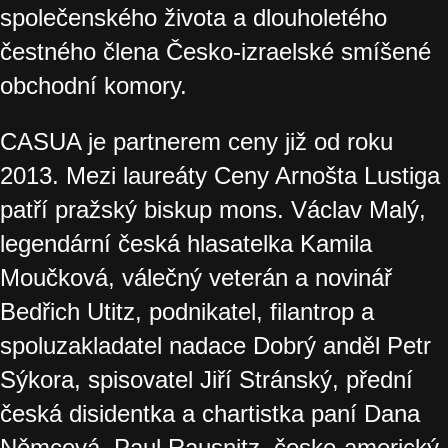
společenského života a dlouholetého
čestného člena Česko-izraelské smíšené
obchodní komory.
CASUA je partnerem ceny již od roku
2013. Mezi laureáty Ceny Arnošta Lustiga
patří pražský biskup mons. Václav Malý,
legendární česká hlasatelka Kamila
Moučková, válečný veterán a novinář
Bedřich Utitz, podnikatel, filantrop a
spoluzakladatel nadace Dobrý anděl Petr
Sýkora, spisovatel Jiří Stránský, přední
česká disidentka a chartistka paní Dana
Němcová, Paul Rausnitz, česko-americký