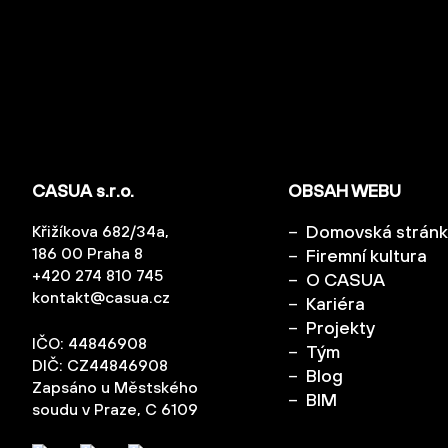
CASUA s.r.o.
OBSAH WEBU
Domovská strán
Křižíkova 682/34a,
186 00 Praha 8
Firemní kultura
+420 274 810 745
O CASUA
kontakt@casua.cz
Kariéra
Projekty
IČO: 44846908
Tým
DIČ: CZ44846908
Blog
Zapsáno u Městského
BIM
soudu v Praze, C 6109