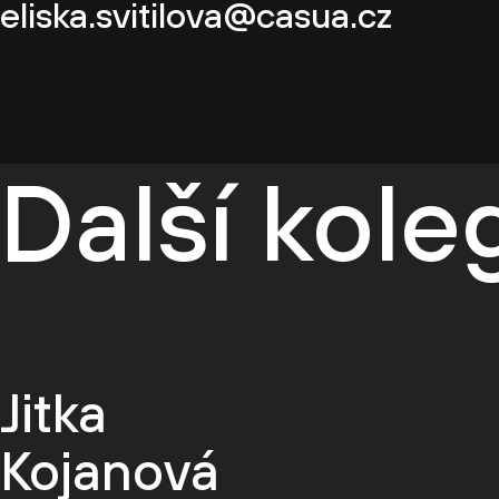
eliska.svitilova@casua.cz
Další kol
Jitka
Kojanová