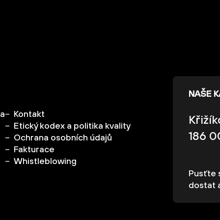
NAŠE 
ka
Kontakt
Křiží
Etický kodex a politika kvality
186 0
Ochrana osobních údajů
Fakturace
Whistleblowing
Pusťte s
dostat 