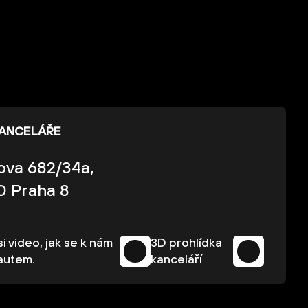
KANCELÁŘE
kova 682/34a,
0 Praha 8
i video, jak se k nám
3D prohlídka
autem.
kanceláří