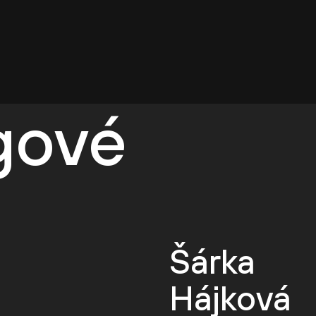
egové
Šárka
Hájková