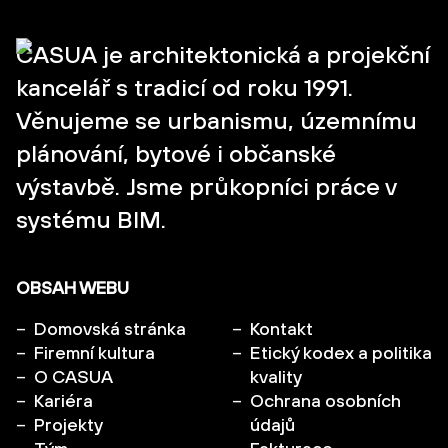
CASUA je architektonická a projekční
kancelář s tradicí od roku 1991.
Věnujeme se urbanismu, územnímu
plánování, bytové i občanské
výstavbě. Jsme průkopníci práce v
systému BIM.
OBSAH WEBU
Domovská stránka
Kontakt
Firemní kultura
Etický kodex a politika
O CASUA
kvality
Kariéra
Ochrana osobních
Projekty
údajů