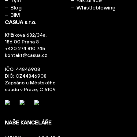
Tým
Fakturace
Blog
Whistleblowing
BIM
CASUA s.r.o.
Křižíkova 682/34a,
186 00 Praha 8
+420 274 810 745
kontakt@casua.cz
IČO: 44846908
DIČ: CZ44846908
Zapsáno u Městského
soudu v Praze, C 6109
NAŠE KANCELÁŘE