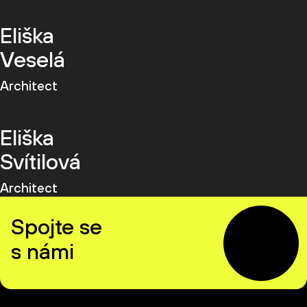
Eliška
Veselá
Architect
Eliška
Svítilová
Architect
Spojte se
s námi