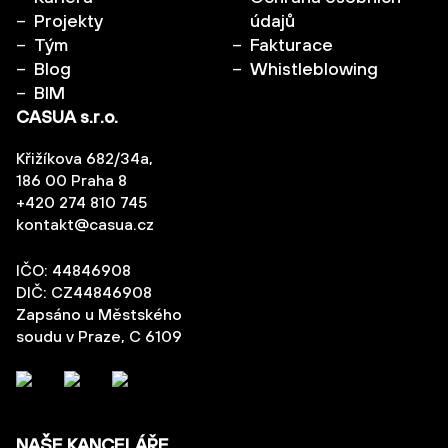
Projekty
údajů
Tým
Fakturace
Blog
Whistleblowing
BIM
CASUA s.r.o.
Křižíkova 682/34a,
186 00 Praha 8
+420 274 810 745
kontakt@casua.cz
IČO: 44846908
DIČ: CZ44846908
Zapsáno u Městského
soudu v Praze, C 6109
NAŠE KANCELÁŘE