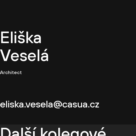
CZ
Eliška
Veselá
Architect
eliska.vesela@casua.cz
Další kolegové