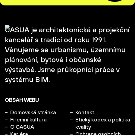
CASUA je architektonická a projekční
kancelář s tradicí od roku 1991.
Věnujeme se urbanismu, územnímu
plánování, bytové i občanské
výstavbě. Jsme průkopníci práce v
systému BIM.
OBSAH WEBU
Domovská stránka
Kontakt
Firemní kultura
Etický kodex a politika
O CASUA
kvality
Kariéra
Ochrana osobních