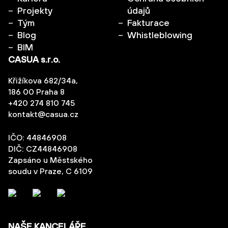
Projekty
údajů
Tým
Fakturace
Blog
Whistleblowing
BIM
CASUA s.r.o.
Křižíkova 682/34a,
186 00 Praha 8
+420 274 810 745
kontakt@casua.cz
IČO: 44846908
DIČ: CZ44846908
Zapsáno u Městského
soudu v Praze, C 6109
NAŠE KANCELÁŘE