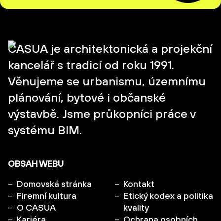
CASUA je architektonická a projekční
kancelář s tradicí od roku 1991.
Věnujeme se urbanismu, územnímu
plánování, bytové i občanské
výstavbě. Jsme průkopníci práce v
systému BIM.
OBSAH WEBU
Domovská stránka
Kontakt
Firemní kultura
Etický kodex a politika
O CASUA
kvality
Kariéra
Ochrana osobních