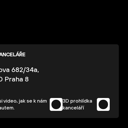
KANCELÁŘE
kova 682/34a,
0 Praha 8
i video, jak se k nám
3D prohlídka
autem.
kanceláří