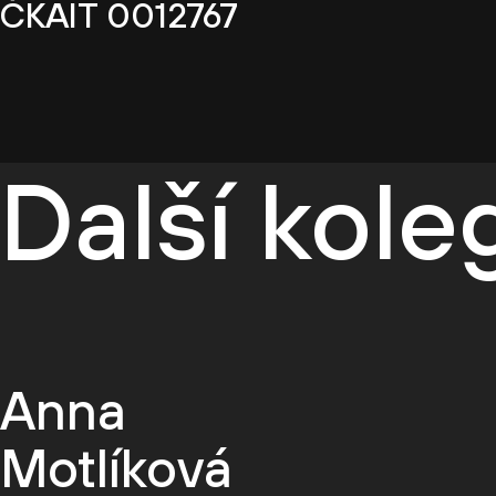
ČKAIT 0012767
Další kol
Anna
Motlíková