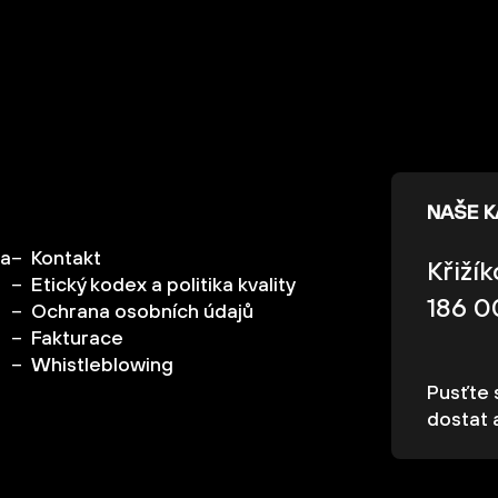
NAŠE 
ka
Kontakt
Křiží
Etický kodex a politika kvality
186 0
Ochrana osobních údajů
Fakturace
Whistleblowing
Pusťte s
dostat 