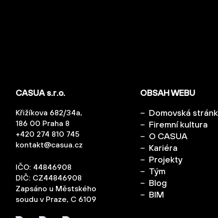
CASUA s.r.o.
OBSAH WEBU
Domovská strán
Křižíkova 682/34a,
186 00 Praha 8
Firemní kultura
+420 274 810 745
O CASUA
kontakt@casua.cz
Kariéra
Projekty
IČO: 44846908
Tým
DIČ: CZ44846908
Blog
Zapsáno u Městského
BIM
soudu v Praze, C 6109