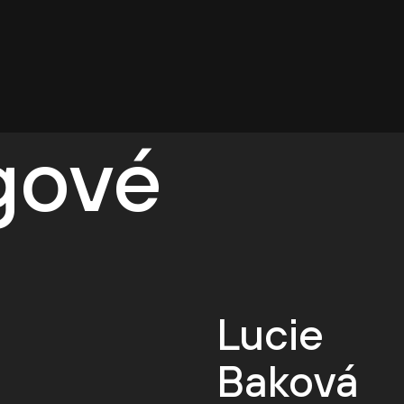
egové
Lucie
Baková