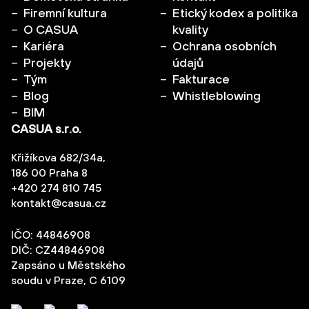
Firemní kultura
Etický kodex a politika
O CASUA
kvality
Kariéra
Ochrana osobních
Projekty
údajů
Tým
Fakturace
Blog
Whistleblowing
BIM
CASUA s.r.o.
Křižíkova 682/34a,
186 00 Praha 8
+420 274 810 745
kontakt@casua.cz
IČO: 44846908
DIČ: CZ44846908
Zapsáno u Městského
soudu v Praze, C 6109