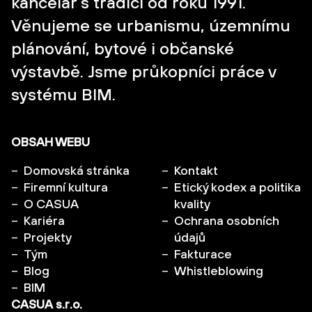
kancelář s tradicí od roku 1991.
Věnujeme se urbanismu, územnímu
plánování, bytové i občanské
výstavbě. Jsme průkopníci práce v
systému BIM.
OBSAH WEBU
Domovská stránka
Kontakt
Firemní kultura
Etický kodex a politika
O CASUA
kvality
Kariéra
Ochrana osobních
Projekty
údajů
Tým
Fakturace
Blog
Whistleblowing
BIM
CASUA s.r.o.