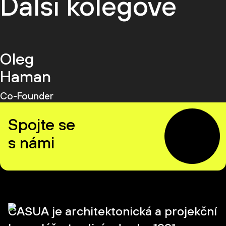
Další kolegové
Oleg
Haman
Co-Founder
Spojte se
s námi
CASUA je architektonická a projekční