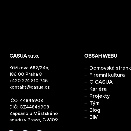
CASUA s.r.o.
OBSAH WEBU
Domovská strán
Křižíkova 682/34a,
186 00 Praha 8
Firemní kultura
+420 274 810 745
O CASUA
kontakt@casua.cz
Kariéra
Projekty
IČO: 44846908
Tým
DIČ: CZ44846908
Blog
Zapsáno u Městského
BIM
soudu v Praze, C 6109