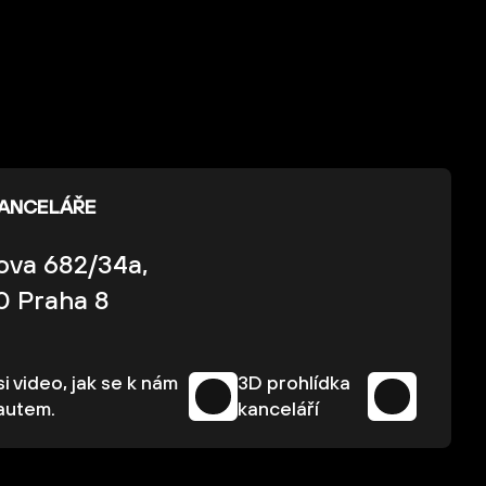
KANCELÁŘE
kova 682/34a,
0 Praha 8
i video, jak se k nám
3D prohlídka
autem.
kanceláří