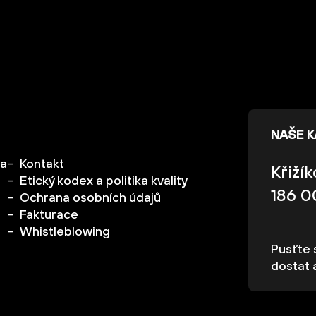
NAŠE 
ka
Kontakt
Křiží
Etický kodex a politika kvality
186 0
Ochrana osobních údajů
Fakturace
Whistleblowing
Pusťte s
dostat 