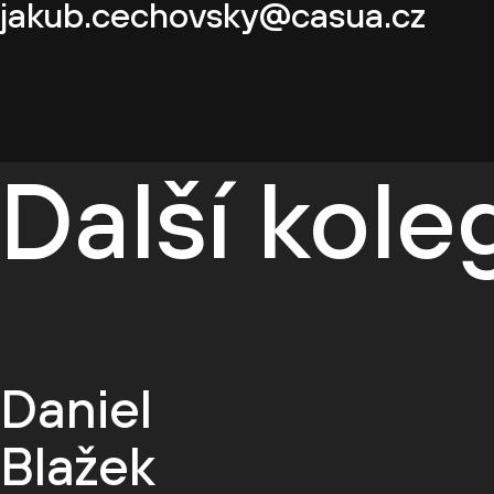
jakub.cechovsky@casua.cz
Další kol
Daniel
Blažek