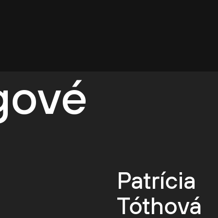
egové
Patrícia
Tóthová