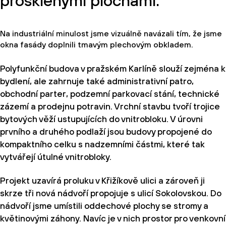
prosklenými plochami.
Na industriální minulost jsme vizuálně navázali tím, že jsme
okna fasády doplnili tmavým plechovým obkladem.
Polyfunkční budova v pražském Karlíně slouží zejména k
bydlení, ale zahrnuje také administrativní patro,
obchodní parter, podzemní parkovací stání, technické
zázemí a prodejnu potravin. Vrchní stavbu tvoří trojice
bytových věží ustupujících do vnitrobloku. V úrovni
prvního a druhého podlaží jsou budovy propojené do
kompaktního celku s nadzemními částmi, které tak
vytvářejí útulné vnitrobloky.
Projekt uzavírá proluku v Křižíkově ulici a zároveň ji
skrze tři nová nádvoří propojuje s ulicí Sokolovskou. Do
nádvoří jsme umístili oddechové plochy se stromy a
květinovými záhony. Navíc je v nich prostor pro venkovní