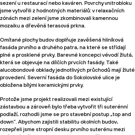
sezení u restaurací nebo kaváren. Povrchy vnitrobloku
jsme vytvořili z hodnotných materiálů: v relaxačních
zónách mezi zelení jsme zkombinovali kamennou
mozaiku a dřevěná terasová prkna.
Omítané plochy budov doplňuje zavěšená hliníková
fasáda prvního a druhého patra, na které se střídají
plné a prosklené prvky. Barevné koncepci vévodí žlutá,
která se objevuje na dílčích prvcích fasády. Také
alucobondové obklady jednotlivých průchodů mají žluté
provedení. Severní fasáda do Sokolovské ulice je
obložena bílými keramickými prvky.
Protože jsme projekt realizovali mezi existující
zástavbou a zároveň bylo třeba vytvořit tři suterénní
podlaží, rozhodli jsme se pro stavební postup „top and
down“. Abychom zajistili stabilitu okolních budov,
rozepřeli jsme stropní desku prvního suterénu mezi