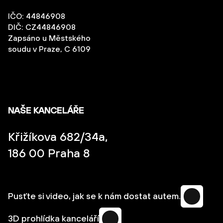
IČO: 44846908
DIČ: CZ44846908
Zapsáno u Městského
soudu v Praze, C 6109
NAŠE KANCELÁŘE
Křižíkova 682/34a,
186 00 Praha 8
Pusťte si video, jak se k nám dostat autem.
3D prohlídka kanceláří