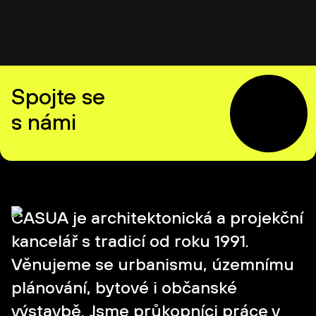
Spojte se
s námi
CASUA je architektonická a projekční
kancelář s tradicí od roku 1991.
Věnujeme se urbanismu, územnímu
plánování, bytové i občanské
výstavbě. Jsme průkopníci práce v