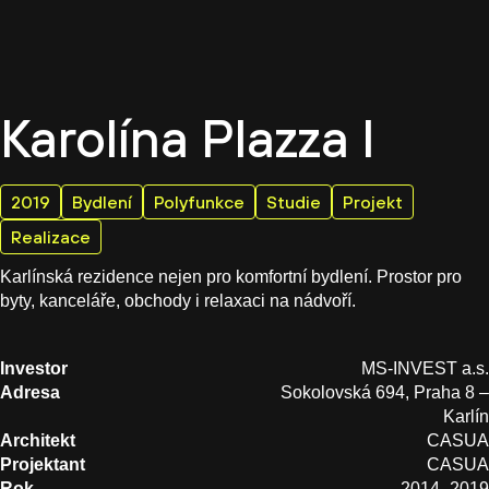
CZ
Karolína Plazza I
2019
Bydlení
Polyfunkce
Studie
Projekt
Realizace
Karlínská rezidence nejen pro komfortní bydlení. Prostor pro
byty, kanceláře, obchody i relaxaci na nádvoří.
Investor
MS-INVEST a.s.
Adresa
Sokolovská 694, Praha 8 –
Karlín
Architekt
CASUA
Projektant
CASUA
Rok
2014–2019