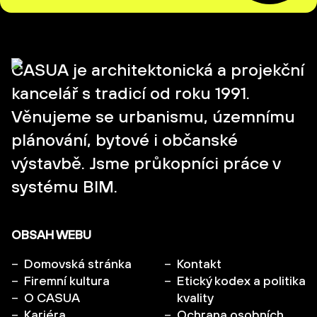
CASUA je architektonická a projekční
kancelář s tradicí od roku 1991.
Věnujeme se urbanismu, územnímu
plánování, bytové i občanské
výstavbě. Jsme průkopníci práce v
systému BIM.
OBSAH WEBU
Domovská stránka
Kontakt
Firemní kultura
Etický kodex a politika
O CASUA
kvality
Kariéra
Ochrana osobních