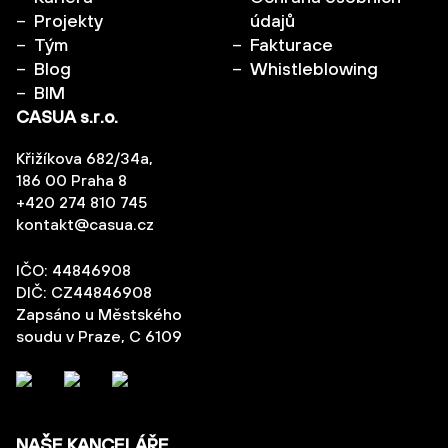
Projekty
údajů
Tým
Fakturace
Blog
Whistleblowing
BIM
CASUA s.r.o.
Křižíkova 682/34a,
186 00 Praha 8
+420 274 810 745
kontakt@casua.cz
IČO: 44846908
DIČ: CZ44846908
Zapsáno u Městského
soudu v Praze, C 6109
NAŠE KANCELÁŘE