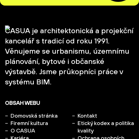
CASUA je architektonická a projekční
kancelář s tradicí od roku 1991.
Věnujeme se urbanismu, územnímu
plánování, bytové i občanské
výstavbě. Jsme průkopníci práce v
systému BIM.
OBSAH WEBU
Domovská stránka
Kontakt
Firemní kultura
Etický kodex a politika
O CASUA
kvality
Kariéra
Ochrana osobních