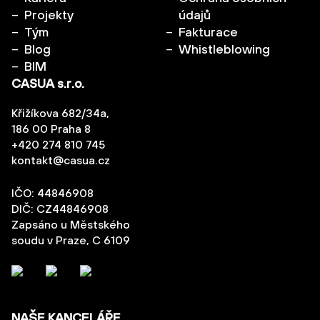
Projekty
údajů
Tým
Fakturace
Blog
Whistleblowing
BIM
CASUA s.r.o.
Křižíkova 682/34a,
186 00 Praha 8
+420 274 810 745
kontakt@casua.cz
IČO: 44846908
DIČ: CZ44846908
Zapsáno u Městského
soudu v Praze, C 6109
NAŠE KANCELÁŘE