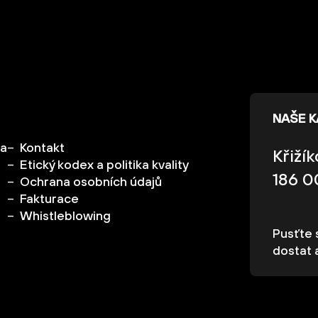
NAŠE 
ka
Kontakt
Křiží
Etický kodex a politika kvality
186 0
Ochrana osobních údajů
Fakturace
Whistleblowing
Pusťte s
dostat 