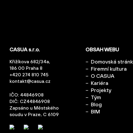
CASUA s.r.o.
OBSAH WEBU
Domovská strán
Křižíkova 682/34a,
186 00 Praha 8
Firemní kultura
+420 274 810 745
O CASUA
kontakt@casua.cz
Kariéra
Projekty
IČO: 44846908
Tým
DIČ: CZ44846908
Blog
Zapsáno u Městského
BIM
soudu v Praze, C 6109