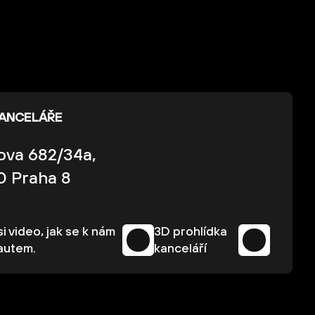
KANCELÁŘE
kova 682/34a,
0 Praha 8
i video, jak se k nám
3D prohlídka
autem.
kanceláří