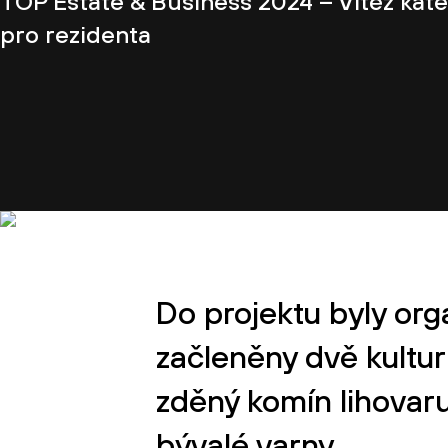
TOP Estate & Business 2024 – Vítěz kate
pro rezidenta
Do projektu byly org
začleněny dvě kultu
zděný komín lihovar
bývalé varny.