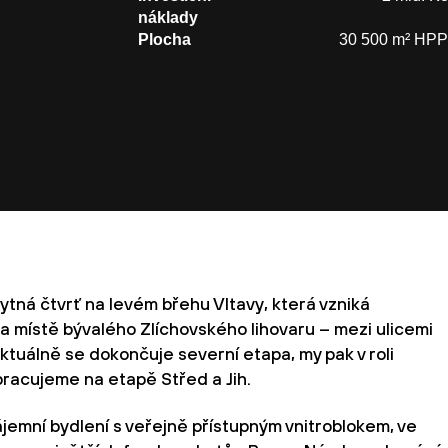
náklady
Plocha
30 500 m² HPP
bytná čtvrť na levém břehu Vltavy, která vzniká
a místě bývalého Zlíchovského lihovaru – mezi ulicemi
ktuálně se dokončuje severní etapa, my pak v roli
pracujeme na etapě Střed a Jih.
ájemní bydlení s veřejně přístupným vnitroblokem, ve