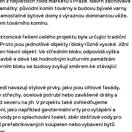
n z největších food marketů v Praze. Návrh zachovává
památky: původní komín továrny a budovu bývalé varny.
ři samostatné bytové domy s výraznou dominantou věže,
em továrního komínu.
ktonické řešení celého projektu byla určující tradiční
roto jsou jednotlivé objekty i bloky různě vysoké. Jižní
n hlavní objekt. Ve středním bloku odpovídá výška
tavbě a dává tak hodnotným kulturním památkám
rním bloku se budovy zvyšují směrem ke stávající
dí navazují stylové prvky, jako jsou cihlové fasády,
é střechy, ocelová potrubí nebo zavěšené dráhy a
od severu na jih. V projektu také zohledňujeme
í, jako například geotermální vrty pro vytápění a
í vody pro splachování toalet, sběr dešťové vody pro
ití prefabrikovaných koupelen nebo vybavení bytů
mi.