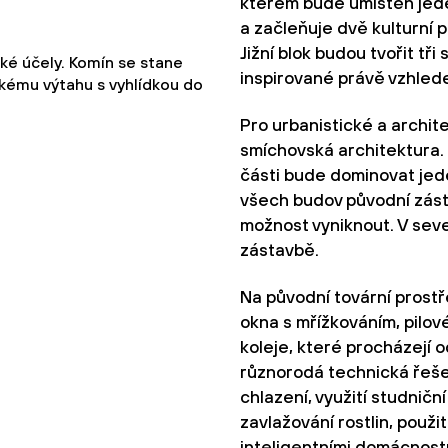
kterém bude umístěn jede
a začleňuje dvě kulturní 
Jižní blok budou tvořit t
ké účely. Komín se stane
inspirované právě vzhled
kému výtahu s vyhlídkou do
Pro urbanistické a archite
smíchovská architektura. P
části bude dominovat jede
všech budov původní zás
možnost vyniknout. V seve
zástavbě.
Na původní tovární prostře
okna s mřížkováním, pilov
koleje, které procházejí 
různorodá technická řešen
chlazení, využití studničn
zavlažování rostlin, použ
inteligentními domácnost