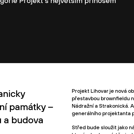
gorie Projekt s největším přínosem
Projekt Lihovar je nová o
anicky
přestavbou brownfieldu n
rní památky –
Nádražní a Strakonická. A
generálního projektanta 
u a budova
Střed bude sloužit jako n