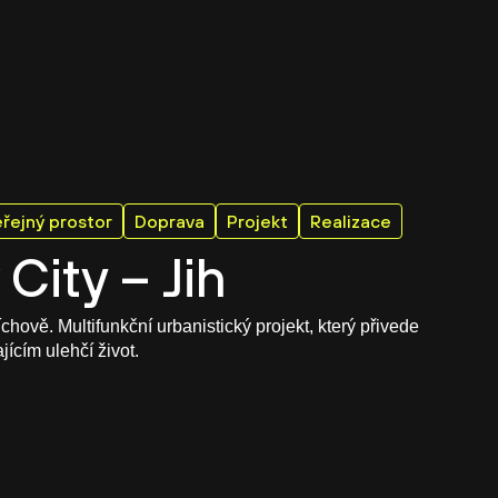
řejný prostor
Doprava
Projekt
Realizace
City – Jih
hově. Multifunkční urbanistický projekt, který přivede
ícím ulehčí život.