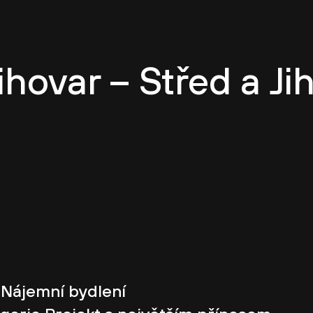
í kultura
O CASUA
Kariéra
Projekty
Tým
ihovar – Střed a Ji
i Nájemní bydlení