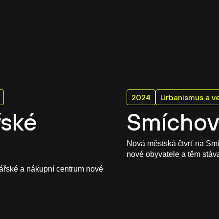
2024
Urbanismus a ve
řské
Smíchov 
Nová městská čtvrť na Smíc
nové obyvatele a těm stávaj
lářské a nákupní centrum nové