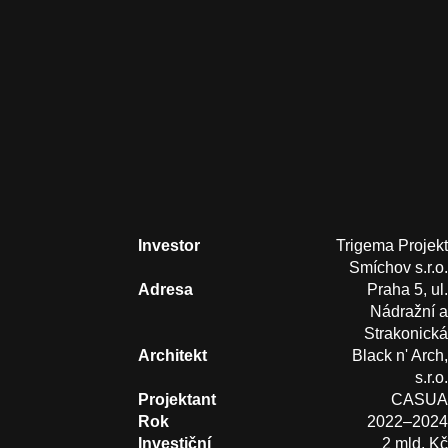
Blog
Kontakt
CZ
h
Investor
Trigema Projekt
Smíchov s.r.o.
Adresa
Praha 5, ul.
Nádražní a
Strakonická
Architekt
Black n' Arch,
s.r.o.
Projektant
CASUA
Rok
2022–2024
Investiční
2 mld. Kč