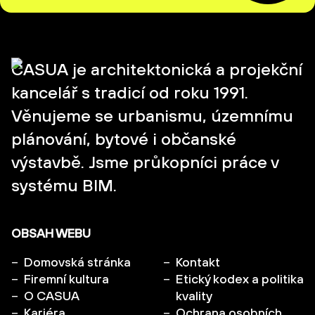
CASUA je architektonická a projekční
kancelář s tradicí od roku 1991.
Věnujeme se urbanismu, územnímu
plánování, bytové i občanské
výstavbě. Jsme průkopníci práce v
systému BIM.
OBSAH WEBU
Domovská stránka
Kontakt
Firemní kultura
Etický kodex a politika
O CASUA
kvality
Kariéra
Ochrana osobních