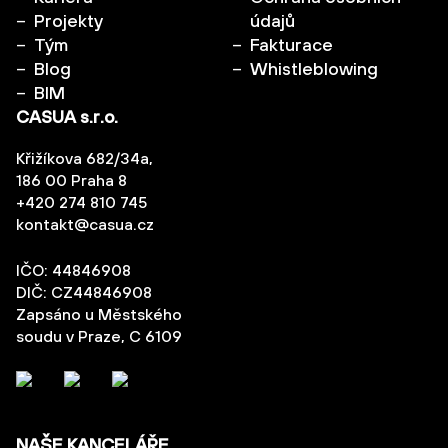
Projekty
údajů
Tým
Fakturace
Blog
Whistleblowing
BIM
CASUA s.r.o.
Křižíkova 682/34a,
186 00 Praha 8
+420 274 810 745
kontakt@casua.cz
IČO: 44846908
DIČ: CZ44846908
Zapsáno u Městského
soudu v Praze, C 6109
NAŠE KANCELÁŘE