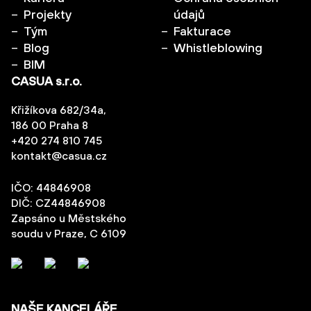
Projekty
údajů
Tým
Fakturace
Blog
Whistleblowing
BIM
CASUA s.r.o.
Křižíkova 682/34a,
186 00 Praha 8
+420 274 810 745
kontakt@casua.cz
IČO: 44846908
DIČ: CZ44846908
Zapsáno u Městského
soudu v Praze, C 6109
NAŠE KANCELÁŘE