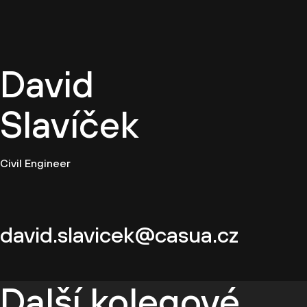
CZ
David
Slavíček
Civil Engineer
david.slavicek@casua.cz
Další kolegové