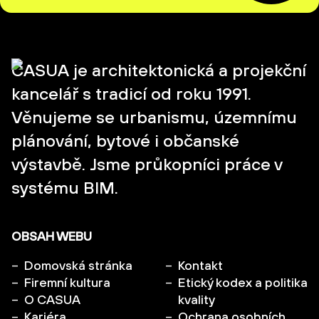
CASUA je architektonická a projekční
kancelář s tradicí od roku 1991.
Věnujeme se urbanismu, územnímu
plánování, bytové i občanské
výstavbě. Jsme průkopníci práce v
systému BIM.
OBSAH WEBU
Domovská stránka
Kontakt
Firemní kultura
Etický kodex a politika
O CASUA
kvality
Kariéra
Ochrana osobních