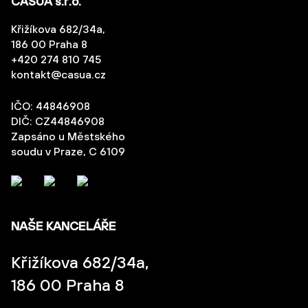
CASUA s.r.o.
Křižíkova 682/34a,
186 00 Praha 8
+420 274 810 745
kontakt@casua.cz
IČO: 44846908
DIČ: CZ44846908
Zapsáno u Městského
soudu v Praze, C 6109
NAŠE KANCELÁŘE
Křižíkova 682/34a,
186 00 Praha 8