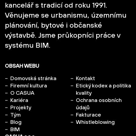
kancelář s tradicí od roku 1991.
Věnujeme se urbanismu, územnímu
plánování, bytové i občanské
výstavbě. Jsme průkopníci práce v
systému BIM.
OBSAH WEBU
Domovská stránka
Kontakt
Firemní kultura
Etický kodex a politika
O CASUA
kvality
Kariéra
Ochrana osobních
Projekty
údajů
Tým
Fakturace
Blog
Whistleblowing
BIM