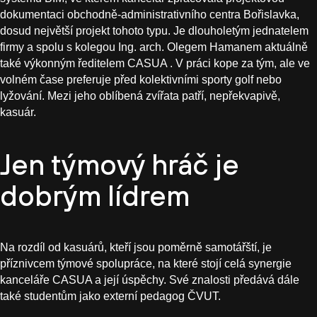
dokumentaci obchodně-administrativního centra Bořislavka,
dosud největší projekt tohoto typu. Je dlouholetým jednatelem
firmy a spolu s kolegou Ing. arch. Olegem Hamanem aktuálně
také výkonným ředitelem CASUA . V práci kope za tým, ale ve
volném čase preferuje před kolektivními sporty golf nebo
lyžování. Mezi jeho oblíbená zvířata patří, nepřekvapivě,
kasuár.
Jen týmový hráč je
dobrým lídrem
Na rozdíl od kasuárů, kteří jsou poměrně samotářští, je
příznivcem týmové spolupráce, na které stojí celá synergie
kanceláře CASUA a její úspěchy. Své znalosti předává dále
také studentům jako externí pedagog ČVUT.