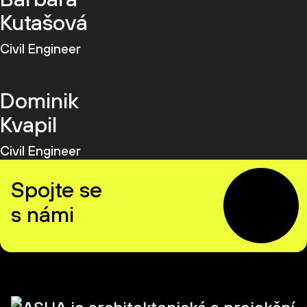
Kutašová
Civil Engineer
Dominik
Kvapil
Civil Engineer
Spojte se
s námi
CASUA je architektonická a projekční