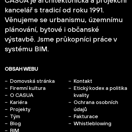
kancelář s tradicí od roku 1991.
Věnujeme se urbanismu, územnímu
plánování, bytové i občanské
výstavbě. Jsme průkopníci práce v
systému BIM.
OBSAH WEBU
Domovská stránka
Kontakt
Firemní kultura
Etický kodex a politika
O CASUA
kvality
Kariéra
Ochrana osobních
Projekty
údajů
Tým
Fakturace
Blog
Whistleblowing
BIM