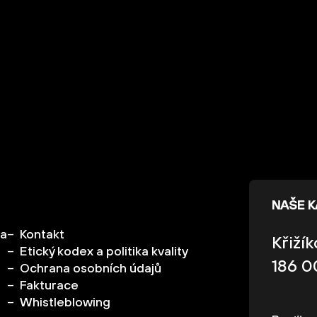
NAŠE 
ka
Kontakt
Křiží
Etický kodex a politika kvality
186 0
Ochrana osobních údajů
Fakturace
Whistleblowing