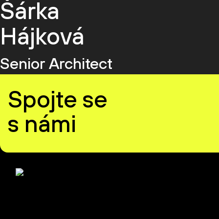
Šárka
Hájková
Senior Architect
Spojte se
s námi