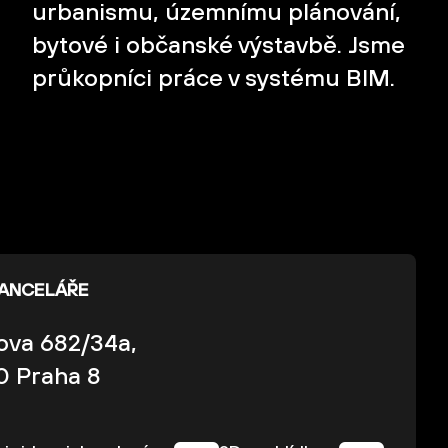
urbanismu, územnímu plánování,
bytové i občanské výstavbě. Jsme
průkopníci práce v systému BIM.
KANCELÁŘE
kova 682/34a,
0 Praha 8