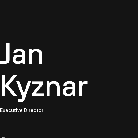
Firemn
Jan
Kyznar
Executive Director