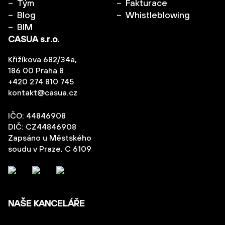
Tým
Fakturace
Blog
Whistleblowing
BIM
CASUA s.r.o.
Křižíkova 682/34a,
186 00 Praha 8
+420 274 810 745
kontakt@casua.cz
IČO: 44846908
DIČ: CZ44846908
Zapsáno u Městského
soudu v Praze, C 6109
NAŠE KANCELÁŘE