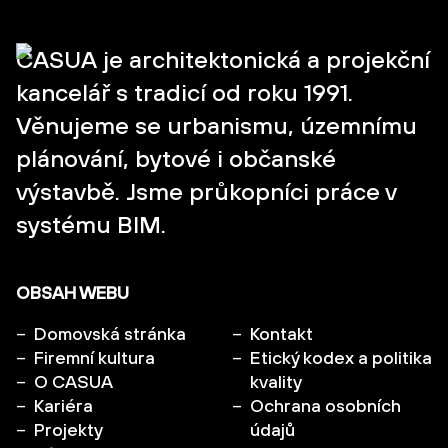
CASUA je architektonická a projekční
kancelář s tradicí od roku 1991.
Věnujeme se urbanismu, územnímu
plánování, bytové i občanské
výstavbě. Jsme průkopníci práce v
systému BIM.
OBSAH WEBU
Domovská stránka
Kontakt
Firemní kultura
Etický kodex a politika
O CASUA
kvality
Kariéra
Ochrana osobních
Projekty
údajů