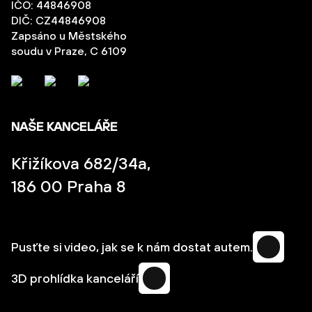
IČO: 44846908
DIČ: CZ44846908
Zapsáno u Městského
soudu v Praze, C 6109
NAŠE KANCELÁŘE
Křižíkova 682/34a,
186 00 Praha 8
Pusťte si video, jak se k nám dostat autem.
3D prohlídka kanceláří