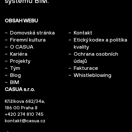
systému BIM.
OBSAH WEBU
Domovská stránka
Kontakt
Firemní kultura
Etický kodex a politika
O CASUA
kvality
Kariéra
Ochrana osobních
Projekty
údajů
Tým
Fakturace
Blog
Whistleblowing
BIM
CASUA s.r.o.
Křižíkova 682/34a,
186 00 Praha 8
+420 274 810 745
kontakt@casua.cz