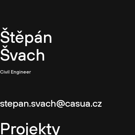
CZ
Štěpán
Švach
Civil Engineer
stepan.svach@casua.cz
Projekty