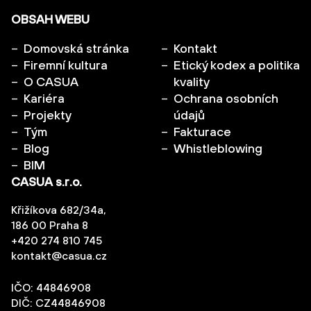
OBSAH WEBU
Domovská stránka
Kontakt
Firemní kultura
Etický kodex a politika
O CASUA
kvality
Kariéra
Ochrana osobních
Projekty
údajů
Tým
Fakturace
Blog
Whistleblowing
BIM
CASUA s.r.o.
Křižíkova 682/34a,
186 00 Praha 8
+420 274 810 745
kontakt@casua.cz
IČO: 44846908
DIČ: CZ44846908