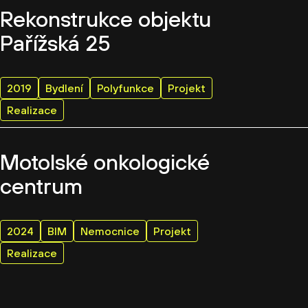
Rekonstrukce objektu
Pařížská 25
2019
Bydlení
Polyfunkce
Projekt
Realizace
Motolské onkologické
centrum
2024
BIM
Nemocnice
Projekt
Realizace