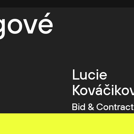
egové
Lucie
Kováčiko
Bid & Contract