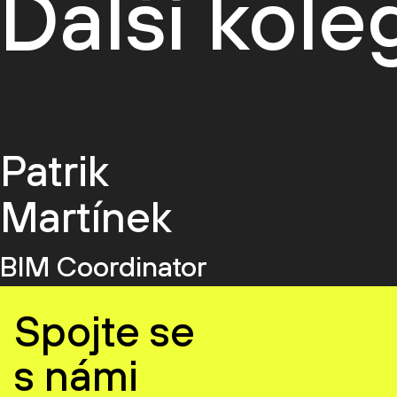
Další kol
Patrik
Martínek
BIM Coordinator
Spojte se
s námi